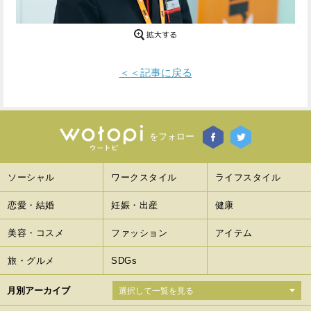
Facebook
Twitter
で
で
＜＜記事に戻る
シ
シ
ェ
ェ
ア
ア
をフォロー
す
す
ソーシャル
ワークスタイル
ライフスタイル
る
る
恋愛・結婚
妊娠・出産
健康
美容・コスメ
ファッション
アイテム
旅・グルメ
SDGs
月別アーカイブ