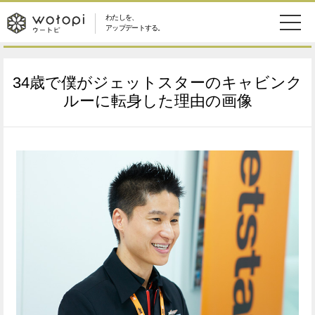
わたしを、
wotopi
アップデートする。
メ
恋愛・結婚
旅・グルメ
-
34歳で僕がジェットスターのキャビンク
ニ
美容・コスメ
妊娠・出産
ルーに転身した理由の画像
ウ
ュ
健康
ワークスタイル
ー
ー
ライフスタイル
ファッション
ト
ソーシャル
SDGs
ピ
アイテム
検
索
ウートピとは？