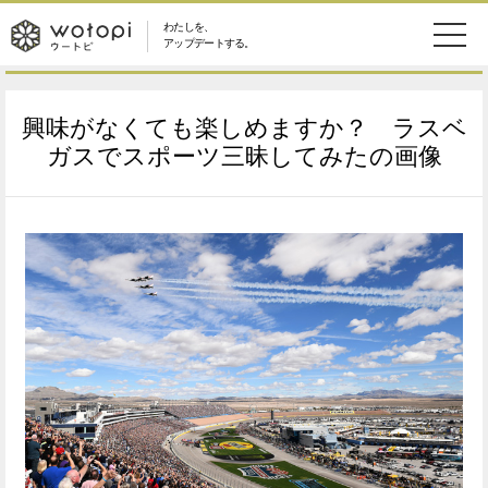
わたしを、
wotopi
アップデートする。
メ
恋愛・結婚
旅・グルメ
-
興味がなくても楽しめますか？ ラスベ
ニ
美容・コスメ
妊娠・出産
ガスでスポーツ三昧してみたの画像
ウ
ュ
健康
ワークスタイル
ー
ー
ライフスタイル
ファッション
ト
ソーシャル
SDGs
ピ
アイテム
検
索
ウートピとは？