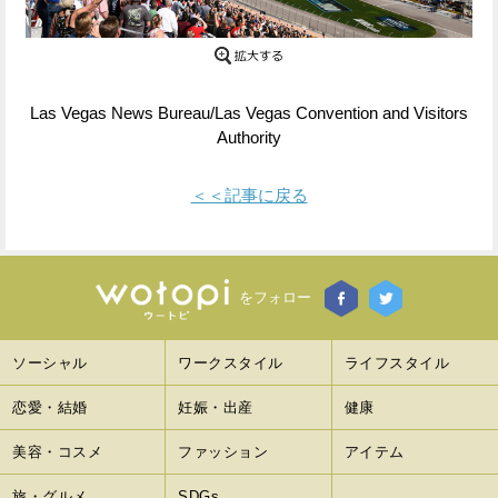
Facebook
Twitter
で
で
Las Vegas News Bureau/Las Vegas Convention and Visitors
シ
シ
Authority
ェ
ェ
＜＜記事に戻る
ア
ア
す
す
る
る
をフォロー
ソーシャル
ワークスタイル
ライフスタイル
恋愛・結婚
妊娠・出産
健康
美容・コスメ
ファッション
アイテム
旅・グルメ
SDGs