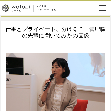
わたしを、
wotopi
アップデートする。
メ
恋愛・結婚
旅・グルメ
-
仕事とプライベート、分ける？ 管理職
ニ
美容・コスメ
妊娠・出産
の先輩に聞いてみたの画像
ウ
ュ
健康
ワークスタイル
ー
ー
ライフスタイル
ファッション
ト
ソーシャル
SDGs
ピ
アイテム
検
索
ウートピとは？