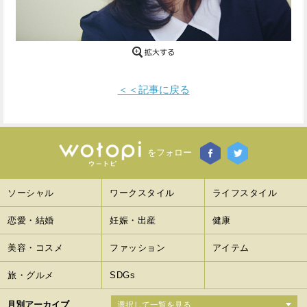
Facebook
Twitter
で
で
シ
シ
＜＜記事に戻る
ェ
ェ
ア
ア
す
す
をフォロー
る
る
ソーシャル
ワークスタイル
ライフスタイル
恋愛・結婚
妊娠・出産
健康
美容・コスメ
ファッション
アイテム
旅・グルメ
SDGs
月別アーカイブ