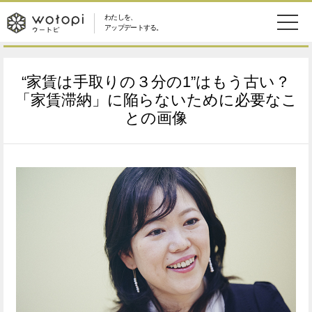
わたしを、
wotopi
アップデートする。
メ
恋愛・結婚
旅・グルメ
-
“家賃は手取りの３分の1”はもう古い？
ニ
美容・コスメ
妊娠・出産
「家賃滞納」に陥らないために必要なこ
ウ
ュ
との画像
健康
ワークスタイル
ー
ー
ライフスタイル
ファッション
ト
ソーシャル
SDGs
ピ
アイテム
検
索
ウートピとは？