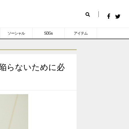
Facebook
Twitt
検
で
で
索
ソーシャル
SDGs
アイテム
シ
シ
ェ
ェ
ア
ア
す
す
に陥らないために必
る
る