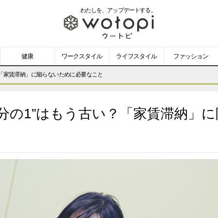
わたしを、
アップデートする。
wotopi
-
健康
ワークスタイル
ライフスタイル
ファッション
ウ
？「家賃滞納」に陥らないために必要なこと
ー
分の1”はもう古い？「家賃滞納」
ト
ピ