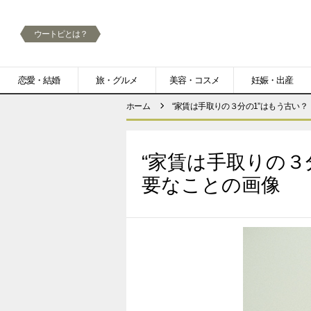
ウートピとは？
メ
恋愛・結婚
旅・グルメ
美容・コスメ
妊娠・出産
ニ
ホーム
“家賃は手取りの３分の1”はもう古い
ュ
ー
“家賃は手取りの３
要なことの画像