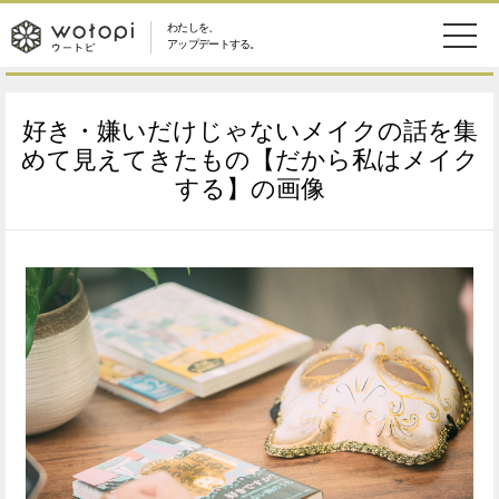
わたしを、
wotopi
アップデートする。
メ
恋愛・結婚
旅・グルメ
-
好き・嫌いだけじゃないメイクの話を集
ニ
美容・コスメ
妊娠・出産
めて見えてきたもの【だから私はメイク
ウ
ュ
する】の画像
健康
ワークスタイル
ー
ー
ライフスタイル
ファッション
ト
ソーシャル
SDGs
ピ
アイテム
検
索
ウートピとは？