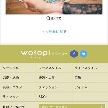
Facebook
Twitter
で
で
シ
シ
＜＜記事に戻る
ェ
ェ
ア
ア
す
す
をフォロー
る
る
ソーシャル
ワークスタイル
ライフスタイル
恋愛・結婚
妊娠・出産
健康
美容・コスメ
ファッション
アイテム
旅・グルメ
SDGs
月別アーカイブ