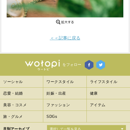
Facebook
Twitter
で
で
シ
シ
＜＜記事に戻る
ェ
ェ
ア
ア
す
す
をフォロー
る
る
ソーシャル
ワークスタイル
ライフスタイル
恋愛・結婚
妊娠・出産
健康
美容・コスメ
ファッション
アイテム
旅・グルメ
SDGs
月別アーカイブ