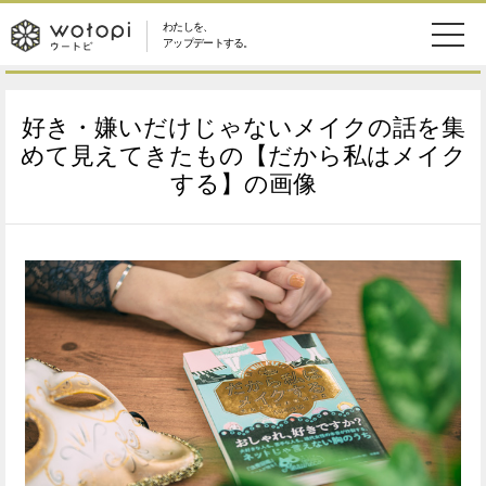
わたしを、
wotopi
アップデートする。
メ
恋愛・結婚
旅・グルメ
-
好き・嫌いだけじゃないメイクの話を集
ニ
美容・コスメ
妊娠・出産
めて見えてきたもの【だから私はメイク
ウ
ュ
する】の画像
健康
ワークスタイル
ー
ー
ライフスタイル
ファッション
ト
ソーシャル
SDGs
ピ
アイテム
検
索
ウートピとは？