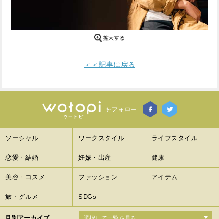
Facebook
Twitter
で
で
シ
シ
＜＜記事に戻る
ェ
ェ
ア
ア
す
す
をフォロー
る
る
ソーシャル
ワークスタイル
ライフスタイル
恋愛・結婚
妊娠・出産
健康
美容・コスメ
ファッション
アイテム
旅・グルメ
SDGs
月別アーカイブ