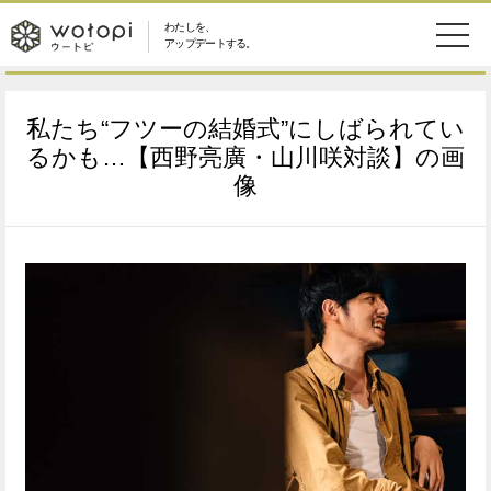
わたしを、
wotopi
アップデートする。
メ
恋愛・結婚
旅・グルメ
-
私たち“フツーの結婚式”にしばられてい
ニ
美容・コスメ
妊娠・出産
るかも…【西野亮廣・山川咲対談】の画
ウ
ュ
像
健康
ワークスタイル
ー
ー
ライフスタイル
ファッション
ト
ソーシャル
SDGs
ピ
アイテム
検
索
ウートピとは？