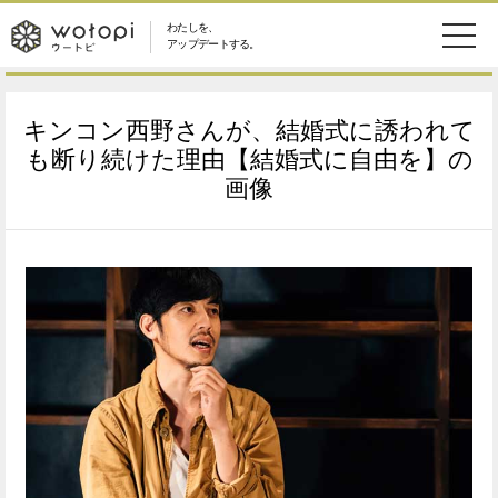
わたしを、
wotopi
アップデートする。
メ
恋愛・結婚
旅・グルメ
-
キンコン西野さんが、結婚式に誘われて
ニ
美容・コスメ
妊娠・出産
も断り続けた理由【結婚式に自由を】の
ウ
ュ
画像
健康
ワークスタイル
ー
ー
ライフスタイル
ファッション
ト
ソーシャル
SDGs
ピ
アイテム
検
索
ウートピとは？