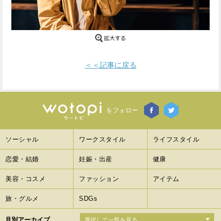
Facebook
Twitter
で
で
シ
シ
＜＜記事に戻る
ェ
ェ
ア
ア
す
す
をフォロー
る
る
ソーシャル
ワークスタイル
ライフスタイル
恋愛・結婚
妊娠・出産
健康
美容・コスメ
ファッション
アイテム
旅・グルメ
SDGs
月別アーカイブ