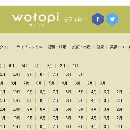
をフォロー
タイル
ライフスタイル
恋愛・結婚
妊娠・出産
健康
美容・コス
月
6月
5月
4月
3月
2月
1月
11月
10月
9月
8月
7月
6月
5月
9月
8月
7月
6月
5月
4月
3月
2月
1月
11月
10月
9月
8月
7月
6月
5月
4月
3月
2月
11月
10月
9月
8月
7月
6月
5月
4月
3月
2月
11月
10月
9月
8月
7月
6月
5月
4月
3月
2月
11月
10月
9月
8月
7月
6月
5月
4月
3月
2月
11月
10月
9月
8月
7月
6月
5月
4月
3月
2月