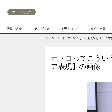
ウートピとは？
メ
恋愛・結婚
旅・グルメ
美容・コスメ
妊娠・出産
ニ
ホーム
オトコってこういうもんでしょ…に対
ュ
ー
オトコってこうい
ア表現】の画像