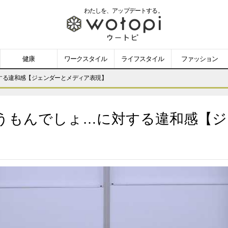
わたしを、
アップデートする。
wotopi
-
健康
ワークスタイル
ライフスタイル
ファッション
ウ
する違和感【ジェンダーとメディア表現】
ー
うもんでしょ…に対する違和感【ジ
ト
ピ