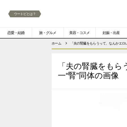
ウートピとは？
メ
恋愛・結婚
旅・グルメ
美容・コスメ
妊娠・出産
ニ
ホーム
「夫の腎臓をもらうって、なんかエロい
ュ
ー
「夫の腎臓をもら
一“腎”同体の画像