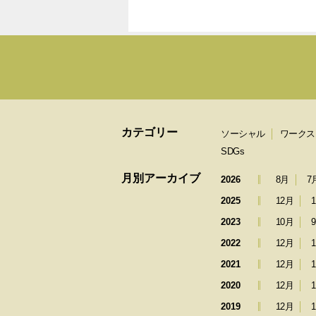
カテゴリー
ソーシャル
ワークス
SDGs
月別アーカイブ
2026
8月
7
2025
12月
2023
10月
2022
12月
2021
12月
2020
12月
2019
12月