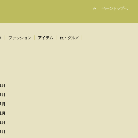
ページトップへ
メ
ファッション
アイテム
旅・グルメ
1月
1月
1月
1月
1月
1月