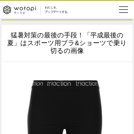
わたしを、
wotopi
アップデートする。
メ
恋愛・結婚
旅・グルメ
-
猛暑対策の最後の手段！「平成最後の
ニ
美容・コスメ
妊娠・出産
夏」はスポーツ用ブラ&ショーツで乗り
ウ
ュ
切るの画像
健康
ワークスタイル
ー
ー
ライフスタイル
ファッション
ト
ソーシャル
SDGs
ピ
アイテム
検
索
ウートピとは？