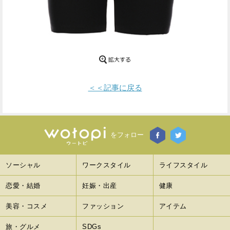
Facebook
Twitter
で
で
シ
シ
ェ
ェ
＜＜記事に戻る
ア
ア
す
す
る
る
をフォロー
ソーシャル
ワークスタイル
ライフスタイル
恋愛・結婚
妊娠・出産
健康
美容・コスメ
ファッション
アイテム
旅・グルメ
SDGs