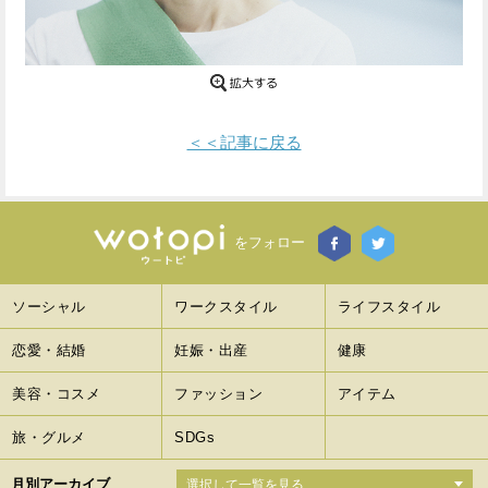
Facebook
Twitter
で
で
シ
シ
＜＜記事に戻る
ェ
ェ
ア
ア
す
す
をフォロー
る
る
ソーシャル
ワークスタイル
ライフスタイル
恋愛・結婚
妊娠・出産
健康
美容・コスメ
ファッション
アイテム
旅・グルメ
SDGs
月別アーカイブ