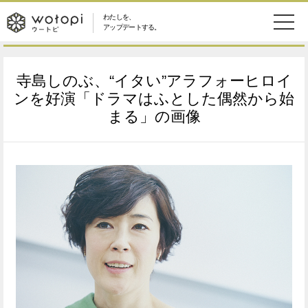
わたしを、
wotopi
アップデートする。
メ
恋愛・結婚
旅・グルメ
-
寺島しのぶ、“イタい”アラフォーヒロイ
ニ
美容・コスメ
妊娠・出産
ンを好演「ドラマはふとした偶然から始
ウ
ュ
まる」の画像
健康
ワークスタイル
ー
ー
ライフスタイル
ファッション
ト
ソーシャル
SDGs
ピ
アイテム
検
索
ウートピとは？