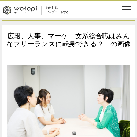
わたしを、
wotopi
アップデートする。
メ
恋愛・結婚
旅・グルメ
-
広報、人事、マーケ…文系総合職はみん
ニ
美容・コスメ
妊娠・出産
なフリーランスに転身できる？ の画像
ウ
ュ
健康
ワークスタイル
ー
ー
ライフスタイル
ファッション
ト
ソーシャル
SDGs
ピ
アイテム
検
索
ウートピとは？