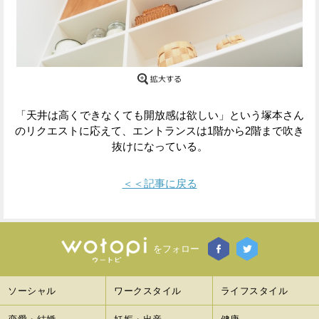
Facebook
Twitter
で
で
シ
シ
ェ
ェ
「天井は高くできなくても開放感は欲しい」という塚本さん
のリクエストに応えて、エントランスは1階から2階まで吹き
ア
ア
抜けになっている。
す
す
＜＜記事に戻る
る
る
をフォロー
ソーシャル
ワークスタイル
ライフスタイル