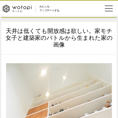
わたしを、
wotopi
アップデートする。
メ
恋愛・結婚
旅・グルメ
-
天井は低くても開放感は欲しい。家モチ
ニ
美容・コスメ
妊娠・出産
女子と建築家のバトルから生まれた家の
ウ
ュ
画像
健康
ワークスタイル
ー
ー
ライフスタイル
ファッション
ト
ソーシャル
SDGs
ピ
アイテム
検
索
ウートピとは？