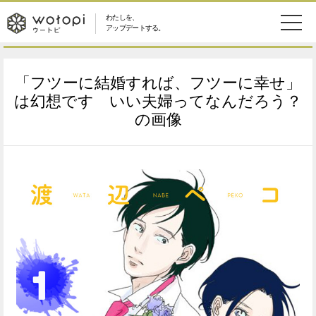
わたしを、
wotopi
アップデートする。
メ
恋愛・結婚
旅・グルメ
-
「フツーに結婚すれば、フツーに幸せ」
ニ
美容・コスメ
妊娠・出産
は幻想です いい夫婦ってなんだろう？
ウ
ュ
の画像
健康
ワークスタイル
ー
ー
ライフスタイル
ファッション
ト
ソーシャル
SDGs
ピ
アイテム
検
索
ウートピとは？