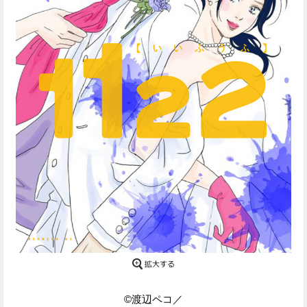
Facebook
Twitter
で
で
シ
シ
ェ
ェ
ア
ア
す
す
る
る
©渡辺ペコ／