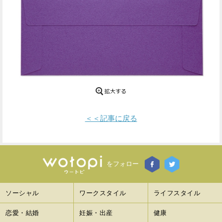
Facebook
Twitter
で
で
シ
シ
ェ
ェ
ア
ア
す
す
＜＜記事に戻る
る
る
をフォロー
ソーシャル
ワークスタイル
ライフスタイル
恋愛・結婚
妊娠・出産
健康