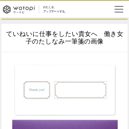
わたしを、
wotopi
アップデートする。
メ
恋愛・結婚
旅・グルメ
-
ていねいに仕事をしたい貴女へ 働き女
ニ
美容・コスメ
妊娠・出産
子のたしなみ一筆箋の画像
ウ
ュ
健康
ワークスタイル
ー
ー
ライフスタイル
ファッション
ト
ソーシャル
SDGs
ピ
アイテム
検
索
ウートピとは？