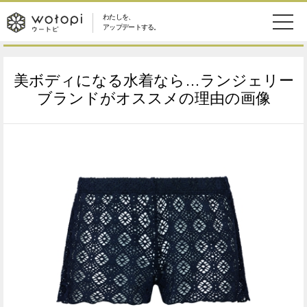
わたしを、
wotopi
アップデートする。
メ
恋愛・結婚
旅・グルメ
-
美ボディになる水着なら…ランジェリー
ニ
美容・コスメ
妊娠・出産
ブランドがオススメの理由の画像
ウ
ュ
健康
ワークスタイル
ー
ー
ライフスタイル
ファッション
ト
ソーシャル
SDGs
ピ
アイテム
検
索
ウートピとは？