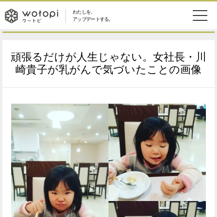
わたしを、
wotopi
アップデートする。
メ
恋愛・結婚
旅・グルメ
-
頑張るだけが人生じゃない。女社長・川
ニ
美容・コスメ
妊娠・出産
崎貴子が乳がんで気づいたことの画像
ウ
ュ
健康
ワークスタイル
ー
ー
ライフスタイル
ファッション
ト
ソーシャル
SDGs
ピ
アイテム
検
索
ウートピとは？