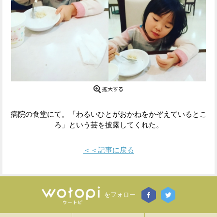
Facebook
Twitter
で
で
シ
シ
ェ
ェ
ア
ア
す
す
病院の食堂にて。「わるいひとがおかねをかぞえているとこ
ろ」という芸を披露してくれた。
る
る
＜＜記事に戻る
をフォロー