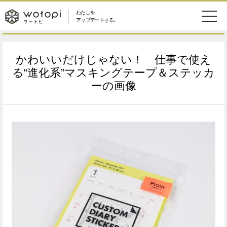
わたしを、
wotopi
アップデートする。
メ
恋愛・結婚
旅・グルメ
-
かわいいだけじゃない！ 仕事で使え
ニ
美容・コスメ
妊娠・出産
る“進化系”マスキングテープ＆ステッカ
ウ
ュ
ーの画像
健康
ワークスタイル
ー
ー
ライフスタイル
ファッション
ト
ソーシャル
SDGs
ピ
アイテム
検
索
ウートピとは？