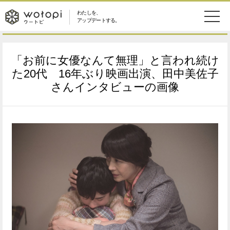
わたしを、
wotopi
アップデートする。
メ
恋愛・結婚
旅・グルメ
-
「お前に女優なんて無理」と言われ続け
ニ
美容・コスメ
妊娠・出産
た20代 16年ぶり映画出演、田中美佐子
ウ
ュ
さんインタビューの画像
健康
ワークスタイル
ー
ー
ライフスタイル
ファッション
ト
ソーシャル
SDGs
ピ
アイテム
検
索
ウートピとは？