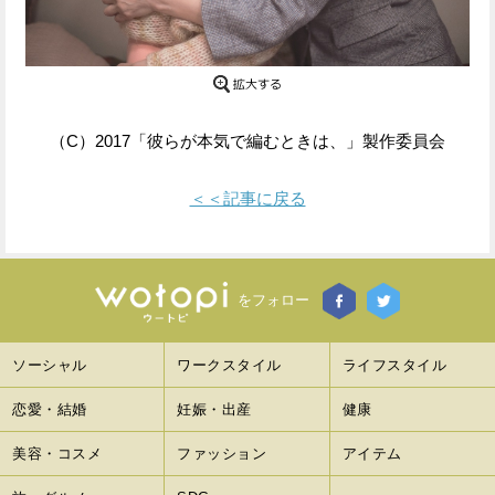
Facebook
Twitter
で
で
シ
シ
（C）2017「彼らが本気で編むときは、」製作委員会
ェ
ェ
＜＜記事に戻る
ア
ア
す
す
る
る
をフォロー
ソーシャル
ワークスタイル
ライフスタイル
恋愛・結婚
妊娠・出産
健康
美容・コスメ
ファッション
アイテム