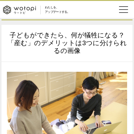
わたしを、
wotopi
アップデートする。
メ
恋愛・結婚
旅・グルメ
-
子どもができたら、何が犠牲になる？
ニ
美容・コスメ
妊娠・出産
「産む」のデメリットは3つに分けられ
ウ
ュ
るの画像
健康
ワークスタイル
ー
ー
ライフスタイル
ファッション
ト
ソーシャル
SDGs
ピ
アイテム
検
索
ウートピとは？