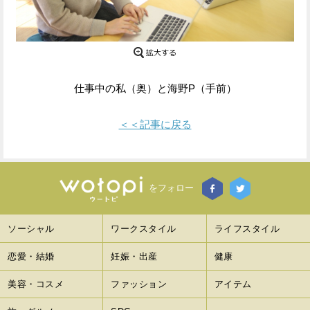
Facebook
Twitter
で
で
シ
シ
仕事中の私（奥）と海野P（手前）
ェ
ェ
＜＜記事に戻る
ア
ア
す
す
る
る
をフォロー
ソーシャル
ワークスタイル
ライフスタイル
恋愛・結婚
妊娠・出産
健康
美容・コスメ
ファッション
アイテム