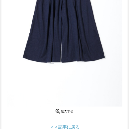
Facebook
Twitter
で
で
シ
シ
ェ
ェ
ア
ア
す
す
る
る
＜＜記事に戻る