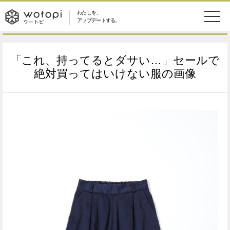
わたしを、
wotopi
アップデートする。
メ
恋愛・結婚
旅・グルメ
-
「これ、持ってるとダサい…」セールで
ニ
美容・コスメ
妊娠・出産
絶対買ってはいけない服の画像
ウ
ュ
健康
ワークスタイル
ー
ー
ライフスタイル
ファッション
ト
ソーシャル
SDGs
ピ
アイテム
検
索
ウートピとは？