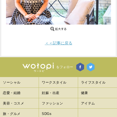
Facebook
Twitter
で
で
シ
シ
ェ
ェ
＜＜記事に戻る
ア
ア
す
す
をフォロー
る
る
ソーシャル
ワークスタイル
ライフスタイル
恋愛・結婚
妊娠・出産
健康
美容・コスメ
ファッション
アイテム
旅・グルメ
SDGs