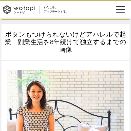
わたしを、
wotopi
アップデートする。
メ
恋愛・結婚
旅・グルメ
-
ボタンもつけられないけどアパレルで起
ニ
美容・コスメ
妊娠・出産
業 副業生活を8年続けて独立するまでの
ウ
ュ
画像
健康
ワークスタイル
ー
ー
ライフスタイル
ファッション
ト
ソーシャル
SDGs
ピ
アイテム
検
索
ウートピとは？