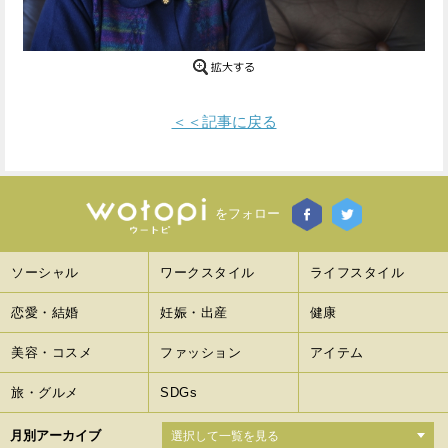
Facebook
Twitter
で
で
シ
シ
＜＜記事に戻る
ェ
ェ
ア
ア
をフォロー
す
す
る
る
ソーシャル
ワークスタイル
ライフスタイル
恋愛・結婚
妊娠・出産
健康
美容・コスメ
ファッション
アイテム
旅・グルメ
SDGs
月別アーカイブ