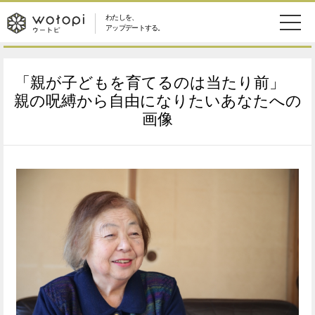
わたしを、
wotopi
アップデートする。
メ
恋愛・結婚
旅・グルメ
-
「親が子どもを育てるのは当たり前」
ニ
美容・コスメ
妊娠・出産
親の呪縛から自由になりたいあなたへの
ウ
ュ
画像
健康
ワークスタイル
ー
ー
ライフスタイル
ファッション
ト
ソーシャル
SDGs
ピ
アイテム
検
索
ウートピとは？