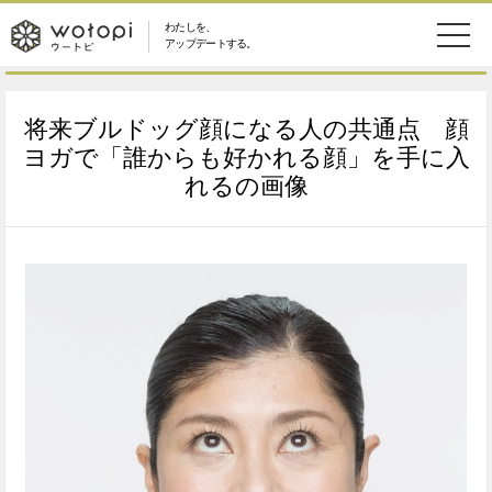
わたしを、
wotopi
アップデートする。
メ
恋愛・結婚
旅・グルメ
-
将来ブルドッグ顔になる人の共通点 顔
ニ
美容・コスメ
妊娠・出産
ヨガで「誰からも好かれる顔」を手に入
ウ
ュ
れるの画像
健康
ワークスタイル
ー
ー
ライフスタイル
ファッション
ト
ソーシャル
SDGs
ピ
アイテム
検
索
ウートピとは？