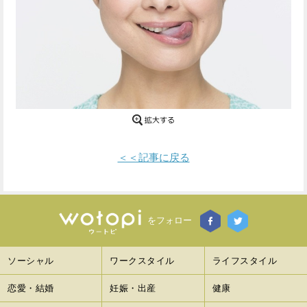
Facebook
Twitter
で
で
シ
シ
ェ
ェ
ア
ア
す
す
＜＜記事に戻る
る
る
をフォロー
ソーシャル
ワークスタイル
ライフスタイル
恋愛・結婚
妊娠・出産
健康