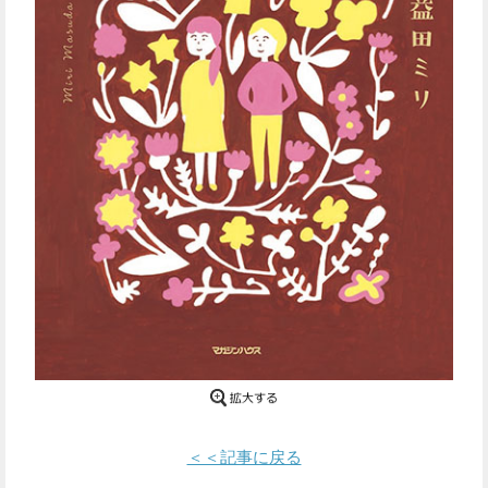
Facebook
Twitter
で
で
シ
シ
ェ
ェ
ア
ア
す
す
る
る
＜＜記事に戻る