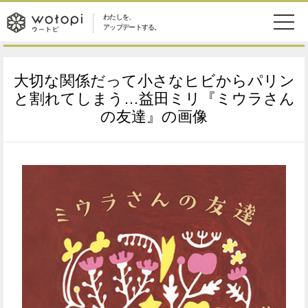
わたしを、
wotopi
アップデートする。
メ
恋愛・結婚
旅・グルメ
-
大切な関係だって小さなヒビからパリン
ニ
美容・コスメ
妊娠・出産
と割れてしまう…益田ミリ『ミウラさん
ウ
ュ
の友達』の画像
健康
ワークスタイル
ー
ー
ライフスタイル
ファッション
ト
ソーシャル
SDGs
ピ
アイテム
検
索
ウートピとは？