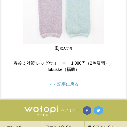
Facebook
Twitter
で
で
シ
シ
ェ
ェ
ア
ア
す
す
春冷え対策 レッグウォーマー 1,980円（2色展開）／
fukuske（福助）
る
る
＜＜記事に戻る
をフォロー
ソーシャル
ワークスタイル
ライフスタイル