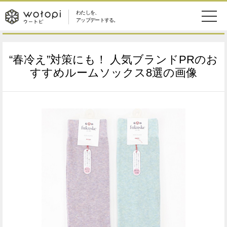
わたしを、
wotopi
アップデートする。
メ
恋愛・結婚
旅・グルメ
-
“春冷え”対策にも！ 人気ブランドPRのお
ニ
美容・コスメ
妊娠・出産
すすめルームソックス8選の画像
ウ
ュ
健康
ワークスタイル
ー
ー
ライフスタイル
ファッション
ト
ソーシャル
SDGs
ピ
アイテム
検
索
ウートピとは？