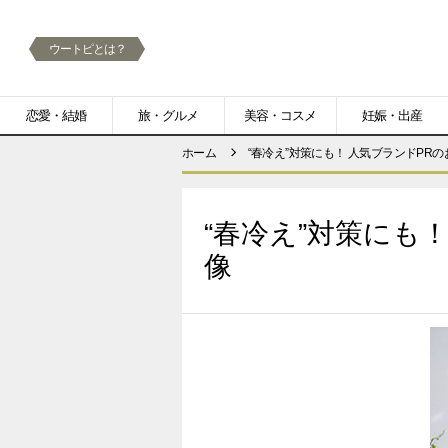
ウートピとは？
メ
恋愛・結婚
旅・グルメ
美容・コスメ
妊娠・出産
ニ
ホーム
“春冷え”対策にも！ 人気ブランドPR
ュ
ー
“春冷え”対策にも
像