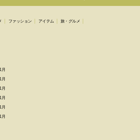
メ
ファッション
アイテム
旅・グルメ
1月
1月
1月
1月
1月
1月