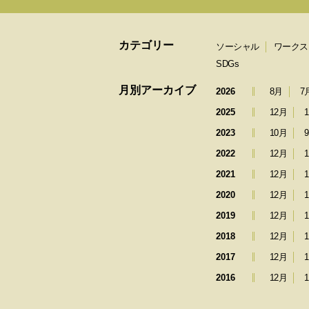
カテゴリー
ソーシャル
ワークス
SDGs
月別アーカイブ
2026
8月
7
2025
12月
2023
10月
2022
12月
2021
12月
2020
12月
2019
12月
2018
12月
2017
12月
2016
12月