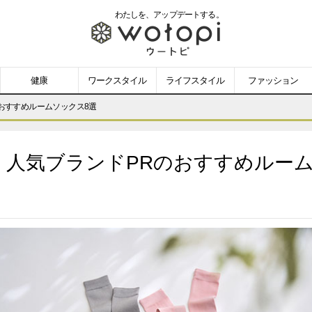
わたしを、
アップデートする。
wotopi
-
健康
ワークスタイル
ライフスタイル
ファッション
ウ
のおすすめルームソックス8選
ー
！ 人気ブランドPRのおすすめルー
ト
ピ