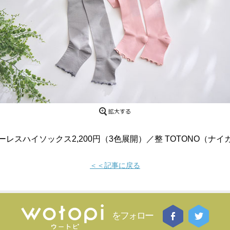
ーレスハイソックス2,200円（3色展開）／整 TOTONO（ナイ
＜＜記事に戻る
をフォロー