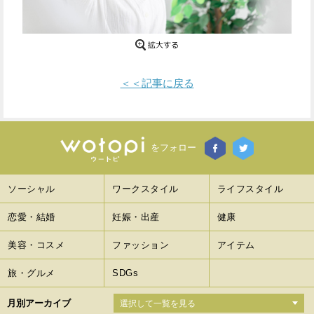
Facebook
Twitter
で
で
シ
シ
＜＜記事に戻る
ェ
ェ
ア
ア
をフォロー
す
す
る
る
ソーシャル
ワークスタイル
ライフスタイル
恋愛・結婚
妊娠・出産
健康
美容・コスメ
ファッション
アイテム
旅・グルメ
SDGs
月別アーカイブ