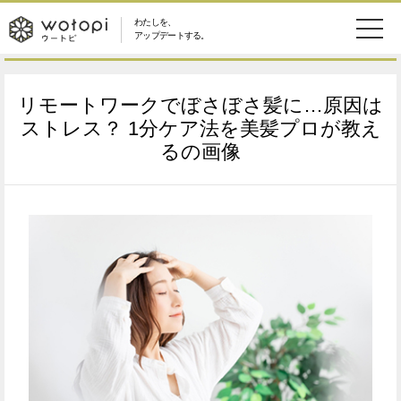
わたしを、
wotopi
アップデートする。
メ
恋愛・結婚
旅・グルメ
-
リモートワークでぼさぼさ髪に…原因は
ニ
美容・コスメ
妊娠・出産
ストレス？ 1分ケア法を美髪プロが教え
ウ
ュ
るの画像
健康
ワークスタイル
ー
ー
ライフスタイル
ファッション
ト
ソーシャル
SDGs
ピ
アイテム
検
索
ウートピとは？