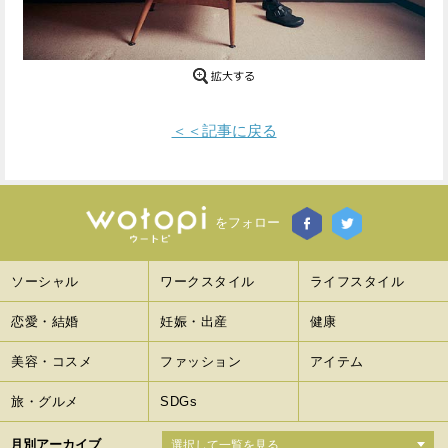
Facebook
Twitter
で
で
シ
シ
＜＜記事に戻る
ェ
ェ
ア
ア
す
す
をフォロー
る
る
ソーシャル
ワークスタイル
ライフスタイル
恋愛・結婚
妊娠・出産
健康
美容・コスメ
ファッション
アイテム
旅・グルメ
SDGs
月別アーカイブ