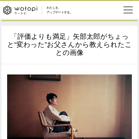
わたしを、
wotopi
アップデートする。
メ
恋愛・結婚
旅・グルメ
-
「評価よりも満足」矢部太郎がちょっ
ニ
美容・コスメ
妊娠・出産
と“変わった”お父さんから教えられたこ
ウ
ュ
との画像
健康
ワークスタイル
ー
ー
ライフスタイル
ファッション
ト
ソーシャル
SDGs
ピ
アイテム
検
索
ウートピとは？