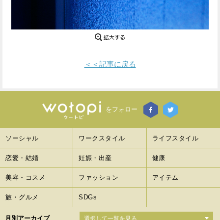
Facebook
Twitter
で
で
シ
シ
＜＜記事に戻る
ェ
ェ
ア
ア
す
す
をフォロー
る
る
ソーシャル
ワークスタイル
ライフスタイル
恋愛・結婚
妊娠・出産
健康
美容・コスメ
ファッション
アイテム
旅・グルメ
SDGs
月別アーカイブ