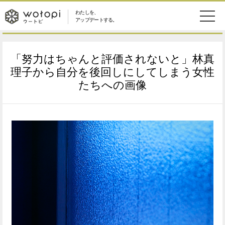
わたしを、
wotopi
アップデートする。
メ
恋愛・結婚
旅・グルメ
-
「努力はちゃんと評価されないと」林真
ニ
美容・コスメ
妊娠・出産
理子から自分を後回しにしてしまう女性
ウ
ュ
たちへの画像
健康
ワークスタイル
ー
ー
ライフスタイル
ファッション
ト
ソーシャル
SDGs
ピ
アイテム
検
索
ウートピとは？