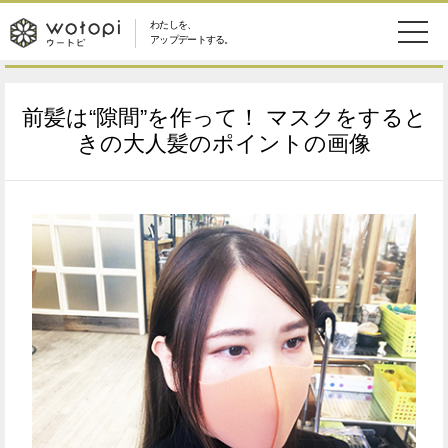
わたしを、
wotopi
アップデートする。
メ
恋愛・結婚
旅・グルメ
-
前髪は“隙間”を作って！ マスクをすると
ニ
美容・コスメ
妊娠・出産
きの大人髪のポイントの画像
ウ
ュ
健康
ワークスタイル
ー
ー
ライフスタイル
ファッション
ト
ソーシャル
SDGs
ピ
アイテム
検
索
ウートピとは？