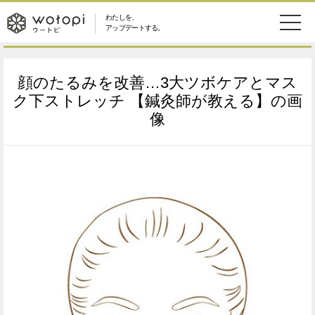
わたしを、
wotopi
アップデートする。
メ
恋愛・結婚
旅・グルメ
-
顔のたるみを改善…3大ツボケアとマス
ニ
美容・コスメ
妊娠・出産
ク下ストレッチ 【鍼灸師が教える】の画
ウ
ュ
像
健康
ワークスタイル
ー
ー
ライフスタイル
ファッション
ト
ソーシャル
SDGs
ピ
アイテム
検
索
ウートピとは？