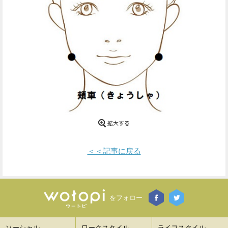
Facebook
Twitter
で
で
シ
シ
ェ
ェ
ア
ア
す
す
る
る
＜＜記事に戻る
をフォロー
ソーシャル
ワークスタイル
ライフスタイル