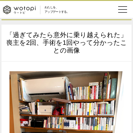
わたしを、
wotopi
アップデートする。
メ
恋愛・結婚
旅・グルメ
-
「過ぎてみたら意外に乗り越えられた」
ニ
美容・コスメ
妊娠・出産
喪主を2回、手術を1回やって分かったこ
ウ
ュ
との画像
健康
ワークスタイル
ー
ー
ライフスタイル
ファッション
ト
ソーシャル
SDGs
ピ
アイテム
検
索
ウートピとは？