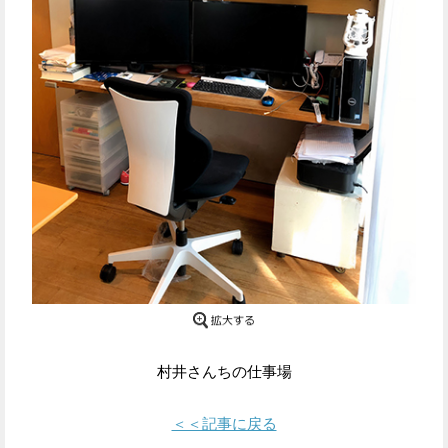
Facebook
Twitter
で
で
シ
シ
ェ
ェ
ア
ア
す
す
る
る
村井さんちの仕事場
＜＜記事に戻る