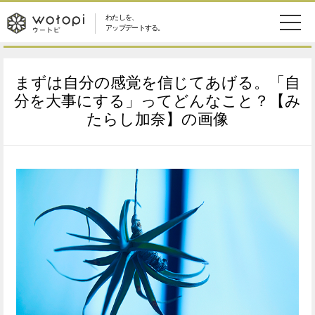
わたしを、
wotopi
アップデートする。
メ
恋愛・結婚
旅・グルメ
-
まずは自分の感覚を信じてあげる。「自
ニ
美容・コスメ
妊娠・出産
分を大事にする」ってどんなこと？【み
ウ
ュ
たらし加奈】の画像
健康
ワークスタイル
ー
ー
ライフスタイル
ファッション
ト
ソーシャル
SDGs
ピ
アイテム
検
索
ウートピとは？