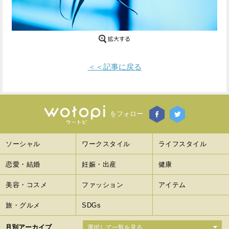
Facebook
Twitter
で
で
シ
シ
＜＜記事に戻る
ェ
ェ
ア
ア
す
す
をフォロー
る
る
ソーシャル
ワークスタイル
ライフスタイル
恋愛・結婚
妊娠・出産
健康
美容・コスメ
ファッション
アイテム
旅・グルメ
SDGs
月別アーカイブ