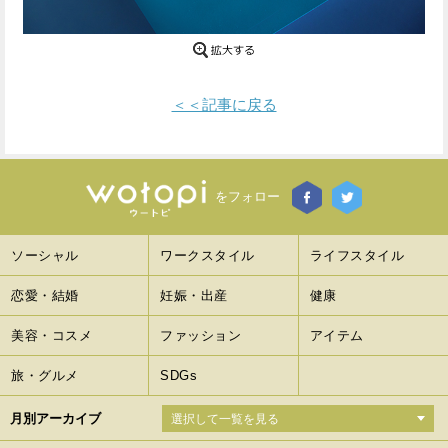
Facebook
Twitter
で
で
＜＜記事に戻る
シ
シ
ェ
ェ
ア
ア
をフォロー
す
す
ソーシャル
ワークスタイル
ライフスタイル
る
る
恋愛・結婚
妊娠・出産
健康
美容・コスメ
ファッション
アイテム
旅・グルメ
SDGs
月別アーカイブ