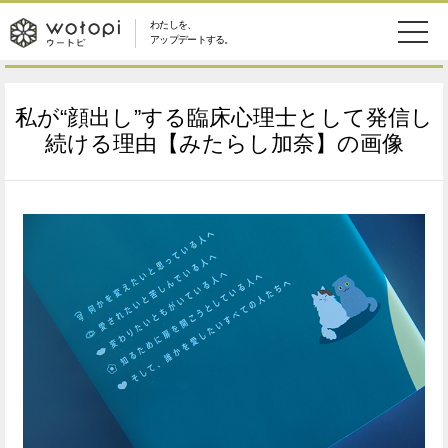
わたしを、
wotopi
アップデートする。
メ
恋愛・結婚
旅・グルメ
-
私が“顔出し”する臨床心理士として発信し
ニ
美容・コスメ
妊娠・出産
続ける理由【みたらし加奈】の画像
ウ
ュ
健康
ワークスタイル
ー
ー
ライフスタイル
ファッション
ト
ソーシャル
SDGs
ピ
アイテム
検
索
ウートピとは？