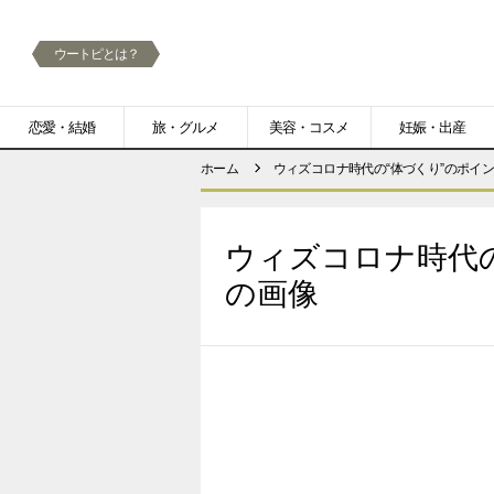
ウートピとは？
メ
恋愛・結婚
旅・グルメ
美容・コスメ
妊娠・出産
ニ
ホーム
ウィズコロナ時代の“体づくり”のポイ
ュ
ー
ウィズコロナ時代の
の画像