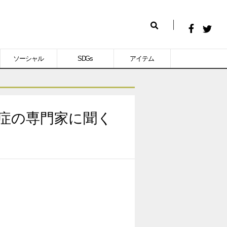
Facebook
Twitt
検
で
で
索
ソーシャル
SDGs
アイテム
シ
シ
ェ
ェ
ア
ア
す
す
鬆症の専門家に聞く
る
る