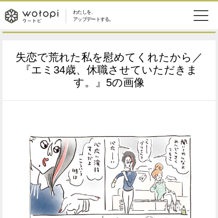
わたしを、
wotopi
アップデートする。
メ
恋愛・結婚
旅・グルメ
-
失恋で荒れた私を慰めてくれたから／
ニ
美容・コスメ
妊娠・出産
『エミ34歳、休職させていただきま
ウ
ュ
す。』5の画像
健康
ワークスタイル
ー
ー
ライフスタイル
ファッション
ト
ソーシャル
SDGs
ピ
アイテム
検
索
ウートピとは？