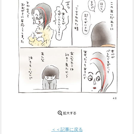
Facebook
Twitter
で
で
シ
シ
ェ
ェ
ア
ア
す
す
る
る
＜＜記事に戻る