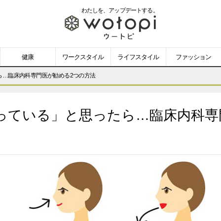
わたしを、
アップデートする。
wotopi
-
健康
ワークスタイル
ライフスタイル
ファッション
ウ
ら…臨床内科専門医が勧める2つの方法
ー
っている」と思ったら…臨床内科専
ト
ピ