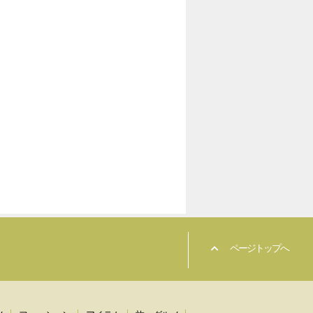
ページトップへ