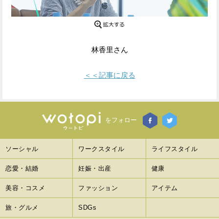
Facebook
Twitter
で
で
林香里さん
シ
シ
ェ
ェ
＜＜記事に戻る
ア
ア
す
す
をフォロー
る
る
ソーシャル
ワークスタイル
ライフスタイル
恋愛・結婚
妊娠・出産
健康
美容・コスメ
ファッション
アイテム
旅・グルメ
SDGs